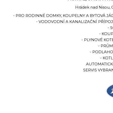
Hrádek nad Nisou, C
- PRO RODINNÉ DOMKY, KOUPELNY A BYTOVÁ JÁ
- VODOVODNÍ A KANALIZAČNÍ PŘÍPOJ
- 
- KOU
- PLYNOVÉ KOT
- PRŮ
- PODLAHO
- KOT
AUTOMATICKÉ
SERVIS VYBRA