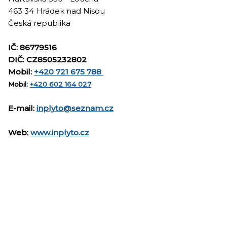
463 34 Hrádek nad Nisou
Česká republika
IČ: 86779516
DIČ: CZ8505232802
Mobil:
+420 721 675 788
Mobil:
+420 602 164 027
E-mail:
inplyto@seznam.cz
Web:
www.inplyto.cz
Domů
|
Nahoru
|
Mapa stránek
|
Tisk